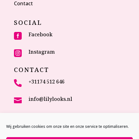
Contact
SOCIAL
Facebook

Instagram

CONTACT
+31174 512 646

info@lilylooks.nl

Veenakkerweg 17

2635 NC Den Hoorn (ZH)
Wij gebruiken cookies om onze site en onze service te optimaliseren.
The Netherlands