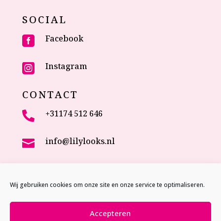
SOCIAL
Facebook

Instagram

CONTACT
+31174 512 646

info@lilylooks.nl

Veenakkerweg 17

2635 NC Den Hoorn (ZH)
Wij gebruiken cookies om onze site en onze service te optimaliseren.
The Netherlands
Accepteren