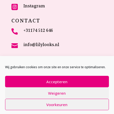
Instagram

CONTACT
+31174 512 646

info@lilylooks.nl

Veenakkerweg 17

2635 NC Den Hoorn (ZH)
Wij gebruiken cookies om onze site en onze service te optimaliseren.
The Netherlands
Accepteren
Weigeren
Website door
Studio MVP
Voorkeuren
Privacy policy