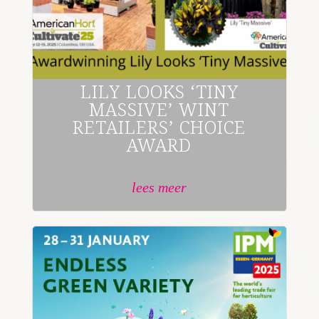
LILY LOOKS ‘TINY
MASSIVE’ WINT
RETAILERS’ CHOICE
AWARD
lees meer