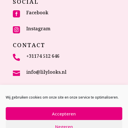
SOCIAL
Facebook

Instagram

CONTACT
+31174 512 646

info@lilylooks.nl

Veenakkerweg 17

2635 NC Den Hoorn (ZH)
Wij gebruiken cookies om onze site en onze service te optimaliseren.
The Netherlands
Accepteren
Negeren