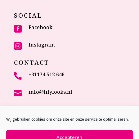
SOCIAL
Facebook

Instagram

CONTACT
+31174 512 646

info@lilylooks.nl

Veenakkerweg 17

2635 NC Den Hoorn (ZH)
Wij gebruiken cookies om onze site en onze service te optimaliseren.
The Netherlands
Accepteren