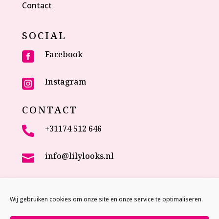
Contact
SOCIAL
Facebook

Instagram

CONTACT
+31174 512 646

info@lilylooks.nl

Veenakkerweg 17

2635 NC Den Hoorn (ZH)
Wij gebruiken cookies om onze site en onze service te optimaliseren.
The Netherlands