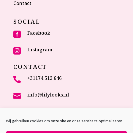
Contact
SOCIAL
Facebook

Instagram

CONTACT
+31174 512 646

info@lilylooks.nl

Veenakkerweg 17

2635 NC Den Hoorn (ZH)
Wij gebruiken cookies om onze site en onze service te optimaliseren.
The Netherlands