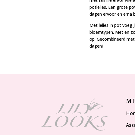
met familie en/of vrie
potlelies. Een grote p
dagen ervoor en erna bl
Met lelies in pot voeg 
bloemtypen. Met én zon
op. Gecombineerd met a
dagen!
M
Ho
Ass