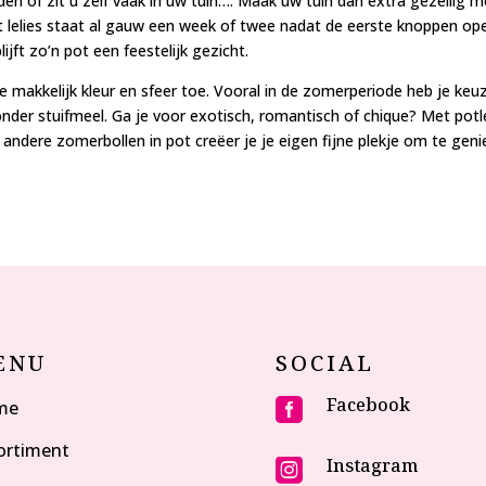
nden of zit u zelf vaak in uw tuin…. Maak uw tuin dan extra gezellig
ot lelies staat al gauw een week of twee nadat de eerste knoppen o
ijft zo’n pot een feestelijk gezicht.
je makkelijk kleur en sfeer toe. Vooral in de zomerperiode heb je keuz
der stuifmeel. Ga je voor exotisch, romantisch of chique? Met potlel
ndere zomerbollen in pot creëer je je eigen fijne plekje om te gen
ENU
SOCIAL
Facebook
me

ortiment
Instagram
