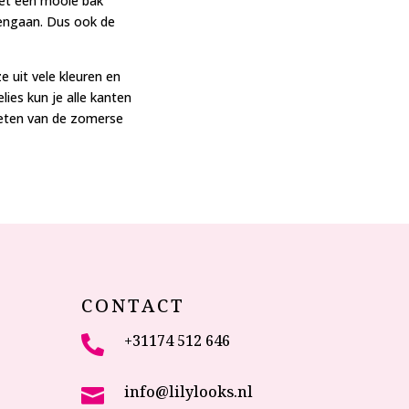
 met een mooie bak
pengaan. Dus ook de
e uit vele kleuren en
ies kun je alle kanten
ieten van de zomerse
CONTACT
+31174 512 646

info@lilylooks.nl
