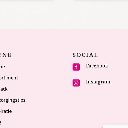
ENU
SOCIAL
Facebook
me

ortiment
Instagram

pack
zorgingstips
iratie
g