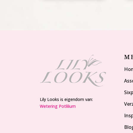
M
Ho
Ass
Six
Lily Looks is eigendom van:
Ver
Wetering Potlilium
Insp
Blo