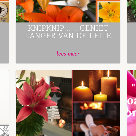
KNIPKNIP ….. GENIET
LANGER VAN DE LELIE
lees meer