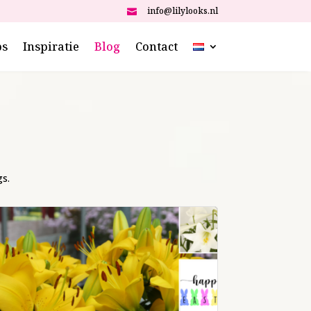
info@lilylooks.nl

ps
Inspiratie
Blog
Contact
gs.