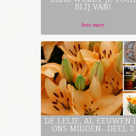
BLIJ VAN!
lees meer
DE LELIE, AL EEUWEN 
ONS MIDDEN…DEEL 2