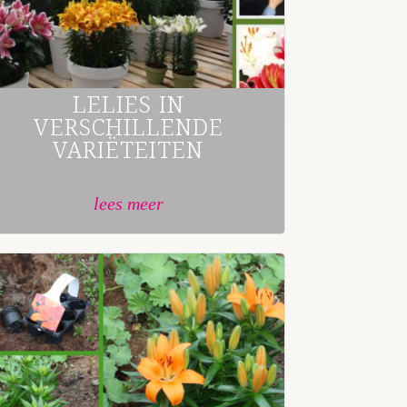
LELIES IN
VERSCHILLENDE
VARIËTEITEN
lees meer