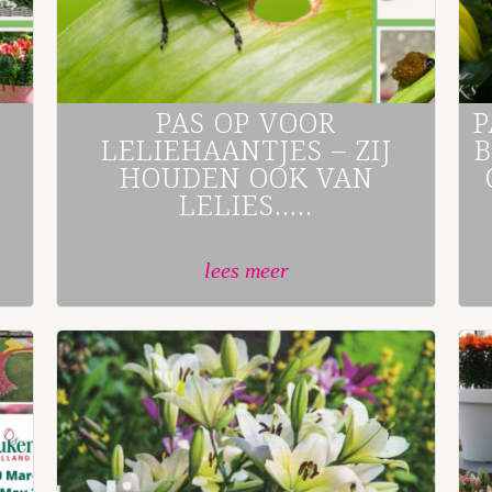
PAS OP VOOR
P
LELIEHAANTJES – ZIJ
B
HOUDEN OOK VAN
LELIES…..
lees meer