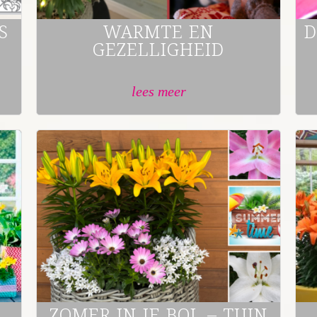
S
WARMTE EN
D
GEZELLIGHEID
lees meer
ZOMER IN JE BOL – TUIN