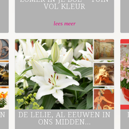
VOL KLEUR
lees meer
IN
DE LELIE, AL EEUWEN IN
ONS MIDDEN…