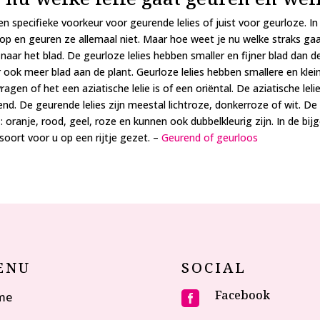
 specifieke voorkeur voor geurende lelies of juist voor geurloze. In
knop en geuren ze allemaal niet. Maar hoe weet je nu welke straks gaa
n naar het blad. De geurloze lelies hebben smaller en fijner blad dan d
er ook meer blad aan de plant. Geurloze lelies hebben smallere en kl
agen of het een aziatische lelie is of een oriëntal. De aziatische leli
urend. De geurende lelies zijn meestal lichtroze, donkerroze of wit. 
 : oranje, rood, geel, roze en kunnen ook dubbelkleurig zijn. In de b
soort voor u op een rijtje gezet. –
Geurend of geurloos
ENU
SOCIAL
Facebook
me
