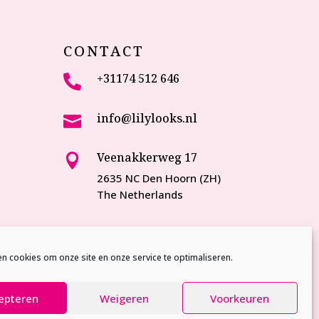
CONTACT
+31174 512 646

info@lilylooks.nl

Veenakkerweg 17

2635 NC Den Hoorn (ZH)
The Netherlands
en cookies om onze site en onze service te optimaliseren.
epteren
Weigeren
Voorkeuren
Privacy policy