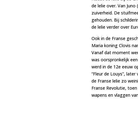
de lelie over. Van Jun
zuiverheid. De stuifm
gehouden. Bij schilderi
de lelie verder over Eur
Ook in de Franse geschi
Maria koning Clovis na
Vanaf dat moment werd
was oorspronkelijk een
werd in de 12e eeuw o
“Fleur de Louys”, later 
de Franse lelie zo wein
Franse Revolutie, toen 
wapens en vlaggen van