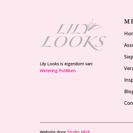
M
Ho
Ass
Six
Lily Looks is eigendom van:
Ver
Wetering Potlilium
Insp
Blo
Con
Website door
Studio MVP