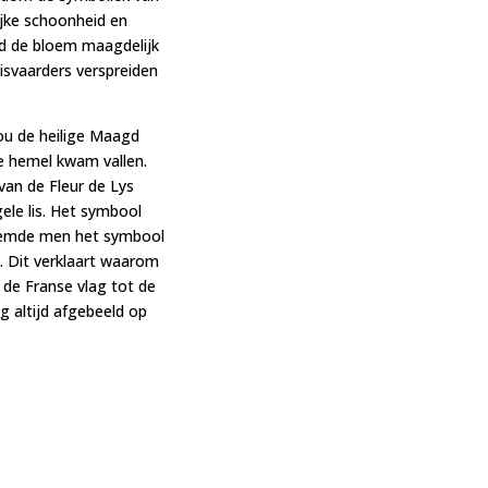
ijke schoonheid en
rd de bloem maagdelijk
uisvaarders verspreiden
Zou de heilige Maagd
de hemel kwam vallen.
an de Fleur de Lys
ele lis. Het symbool
noemde men het symbool
e”. Dit verklaart waarom
p de Franse vlag tot de
g altijd afgebeeld op