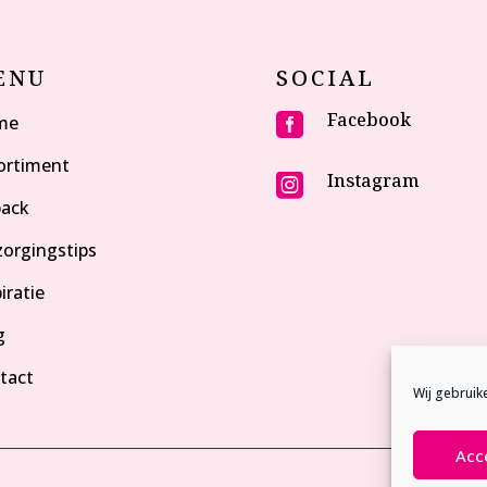
ENU
SOCIAL
Facebook
me

ortiment
Instagram

pack
zorgingstips
iratie
g
tact
Wij gebruik
Acc