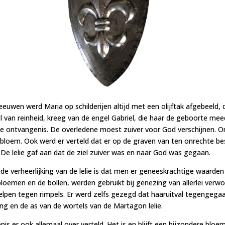
eeuwen werd Maria op schilderijen altijd met een olijftak afgebeeld,
ol van reinheid, kreeg van de engel Gabriel, die haar de geboorte meed
e ontvangenis. De overledene moest zuiver voor God verschijnen. O
afbloem. Ook werd er verteld dat er op de graven van ten onrechte 
. De lelie gaf aan dat de ziel zuiver was en naar God was gegaan.
de verheerlijking van de lelie is dat men er geneeskrachtige waarden
bloemen en de bollen, werden gebruikt bij genezing van allerlei ver
elpen tegen rimpels. Er werd zelfs gezegd dat haaruitval tegengeg
ng en de as van de wortels van de Martagon lelie.
s er ook allemaal over verteld. Het is en blijft een bijzondere bloe