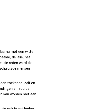
 daarna met een witte
eelde, de lelie, het
m die reden werd de
beschuldigde mensen
 aan toekende. Zalf en
wondingen en zou de
aan kan worden met een
m die ook in het heden