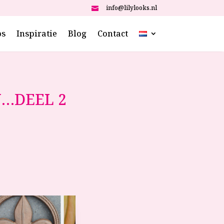
info@lilylooks.nl

ps
Inspiratie
Blog
Contact
N…DEEL 2