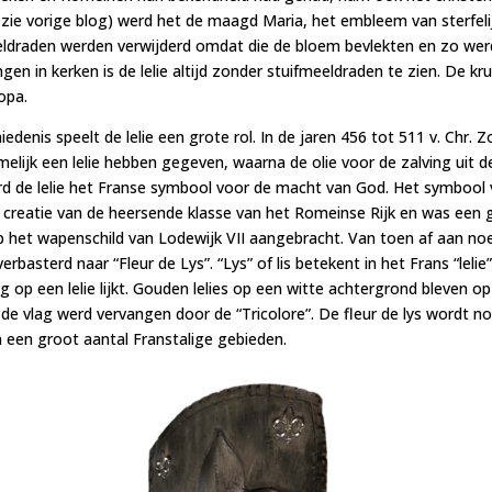
o (zie vorige blog) werd het de maagd Maria, het embleem van sterfel
eeldraden werden verwijderd omdat die de bloem bevlekten en zo we
ngen in kerken is de lelie altijd zonder stuifmeeldraden te zien. De kr
opa.
edenis speelt de lelie een grote rol. In de jaren 456 tot 511 v. Chr. 
melijk een lelie hebben gegeven, waarna de olie voor de zalving uit 
 de lelie het Franse symbool voor de macht van God. Het symbool v
 creatie van de heersende klasse van het Romeinse Rijk en was een g
p het wapenschild van Lodewijk VII aangebracht. Van toen af aan 
verbasterd naar “Fleur de Lys”. “Lys” of lis betekent in het Frans “leli
ig op een lelie lijkt. Gouden lelies op een witte achtergrond bleven o
de vlag werd vervangen door de “Tricolore”. De fleur de lys wordt no
 een groot aantal Franstalige gebieden.