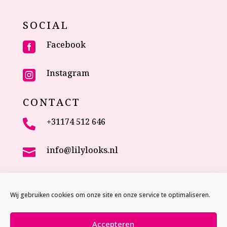
SOCIAL
Facebook

Instagram

CONTACT
+31174 512 646

info@lilylooks.nl

Veenakkerweg 17

2635 NC Den Hoorn (ZH)
Wij gebruiken cookies om onze site en onze service te optimaliseren.
The Netherlands
Accepteren