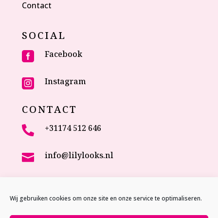
Contact
SOCIAL
Facebook

Instagram

CONTACT
+31174 512 646

info@lilylooks.nl

Veenakkerweg 17

2635 NC Den Hoorn (ZH)
Wij gebruiken cookies om onze site en onze service te optimaliseren.
The Netherlands