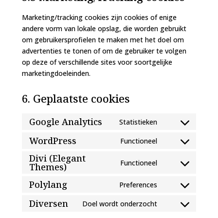
Marketing/tracking cookies zijn cookies of enige
andere vorm van lokale opslag, die worden gebruikt
om gebruikersprofielen te maken met het doel om
advertenties te tonen of om de gebruiker te volgen
op deze of verschillende sites voor soortgelijke
marketingdoeleinden.
6. Geplaatste cookies
Google Analytics
Statistieken
Consent
to
WordPress
Functioneel
Consent
service
Divi (Elegant
to
google-
Functioneel
Themes)
Consent
service
analytics
to
wordpress
Polylang
Preferences
Consent
service
to
divi-
Diversen
Doel wordt onderzocht
Consent
service
(elegant-